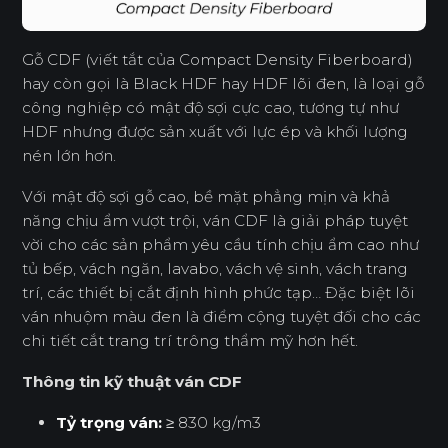
Gỗ CDF (viết tắt của Compact Density Fiberboard)
hay còn gọi là Black HDF hay HDF lõi đen, là loại gỗ
công nghiệp có mật độ sợi cực cao, tương tự như
HDF nhưng được sản xuất với lực ép và khối lượng
nén lớn hơn.
Với mật độ sợi gỗ cao, bề mặt phẳng mịn và khả
năng chịu ẩm vượt trội, ván CDF là giải pháp tuyệt
vời cho các sản phẩm yêu cầu tính chịu ẩm cao như
tủ bếp, vách ngăn, lavabo, vách vệ sinh, vách trang
trí, các thiết bị cắt định hình phức tạp… Đặc biệt lõi
ván nhuộm màu đen là điểm cộng tuyệt đối cho các
chi tiết cắt trang trí trông thẩm mỹ hơn hết.
Thông tin kỹ thuật ván CDF
Tỷ trọng ván:
≥ 830 kg/m3