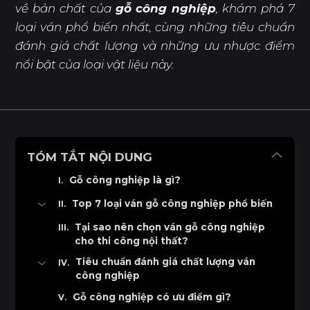
về bản chất của
gỗ công nghiệp
, khám phá 7
loại ván phổ biến nhất, cùng những tiêu chuẩn
đánh giá chất lượng và những ưu nhược điểm
nổi bật của loại vật liệu này.
TÓM TẮT NỘI DUNG
Gỗ công nghiệp là gì?
Top 7 loại ván gỗ công nghiệp phổ biến
Gỗ công nghiệp ván dăm (Particle Board)
Tại sao nên chọn ván gỗ công nghiệp
cho thi công nội thất?
Gỗ công nghiệp MDF (Medium Density
Fiberboard)
Tiêu chuẩn đánh giá chất lượng ván
công nghiệp
Ván công nghiệp MDF lõi xanh
Độ bền uốn (Bending Strength)
Gỗ công nghiệp có ưu điểm gì?
Gỗ công nghiệp HDF (High Density