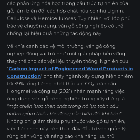
các phản ứng hóa học trong cấu trúc tự nhiên của
gỗ, làm biến đổi các hợp chất hữu cơ như Lignin,
Cellulose và Hemicelluloses. Tuy nhiên, với lớp phủ
bảo vệ chuyên dụng, ván gỗ công nghiệp có thể
chống lại hiệu quả những tác động này.
Về khía cạnh bảo vệ môi trường, ván gỗ công
nghiệp đóng vai trò như một giải pháp bền vững
thay thế cho các vật liệu truyền thống. Nghiên cứu
"
Carbon Impact of Engineered Wood Products in
Construction
" cho thấy ngành xây dựng hiện chiếm
tới 39% tổng lượng phát thải khí CO₂ toàn cầu.
Hongmei và cộng sự (2021) nhấn mạnh rằng việc
ứng dụng ván gỗ công nghiệp trong xây dựng là
"một chiến lược then chốt trong nỗ lực toàn cầu
nhằm giảm thiểu tác động của biến đổi khí hậu"
.
Không chỉ giảm thiểu phụ thuộc vào gỗ tự nhiên,
việc lựa chọn này còn thúc đẩy đầu tư vào quản lý
rừng bền vững và nâng cao khả năng lưu trữ