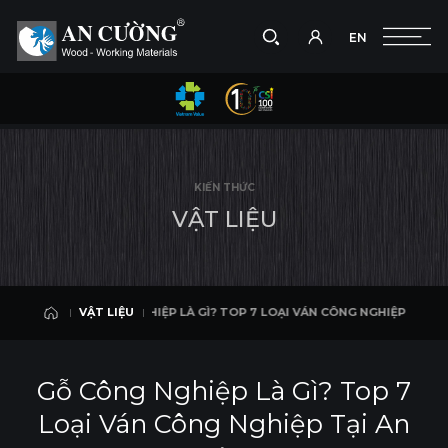
EN
Chụp hình
EN
Ì? TOP 7 LOẠI VÁN CÔNG NGHIỆP TẠI AN CƯỜNG
GỖ CÔNG NGHIỆP LÀ 
VẬT LIỆU
Tìm
VẬT LIỆU
Tìm
Kiếm
KIẾN THỨC
kiếm
các
V
Ậ
T
L
I
Ệ
U
Sản
phẩm,
Dự
án,
Giải
GỖ CÔNG NGHIỆP LÀ GÌ? TOP 7 LOẠI VÁN CÔNG NGHIỆP TẠI AN CƯỜN
VẬT LIỆU
pháp
VẬT LIỆU
và nội
dung
Gỗ Công Nghiệp Là Gì? Top 7
biên
tập
Loại Ván Công Nghiệp Tại An
khác.