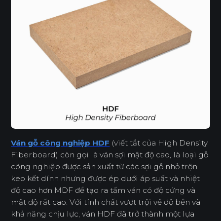
Ván gỗ công nghiệp HDF
(viết tắt của High Density
Fiberboard) còn gọi là ván sợi mật độ cao, là loại gỗ
công nghiệp được sản xuất từ các sợi gỗ nhỏ trộn
keo kết dính nhưng được ép dưới áp suất và nhiệt
độ cao hơn MDF để tạo ra tấm ván có độ cứng và
mật độ rất cao. Với tính chất vượt trội về độ bền và
khả năng chịu lực, ván HDF đã trở thành một lựa