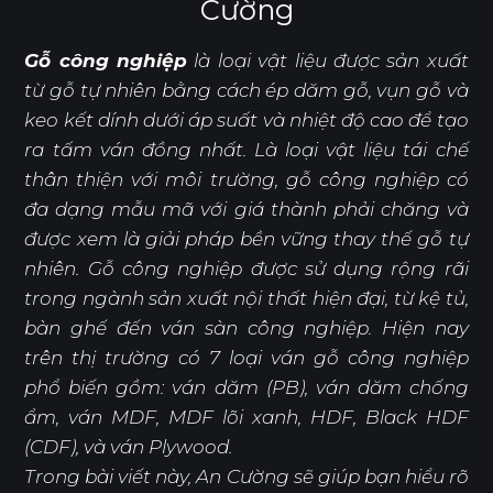
Cường
Gỗ công nghiệp
là loại vật liệu được sản xuất
từ gỗ tự nhiên bằng cách ép dăm gỗ, vụn gỗ và
keo kết dính dưới áp suất và nhiệt độ cao để tạo
ra tấm ván đồng nhất. Là loại vật liệu tái chế
thân thiện với môi trường, gỗ công nghiệp có
đa dạng mẫu mã với giá thành phải chăng và
được xem là giải pháp bền vững thay thế gỗ tự
nhiên. Gỗ công nghiệp được sử dụng rộng rãi
trong ngành sản xuất nội thất hiện đại, từ kệ tủ,
bàn ghế đến ván sàn công nghiệp. Hiện nay
trên thị trường có 7 loại ván gỗ công nghiệp
phổ biến gồm: ván dăm (PB), ván dăm chống
ẩm, ván MDF, MDF lõi xanh, HDF, Black HDF
(CDF), và ván Plywood.
Trong bài viết này, An Cường sẽ giúp bạn hiểu rõ