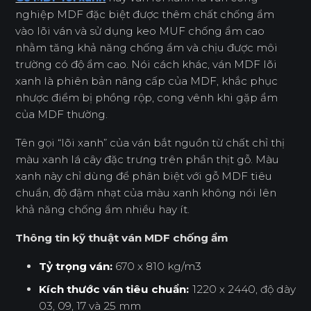
nghiệp MDF đặc biệt được thêm chất chống ẩm
vào lõi ván và sử dụng keo MUF chống ẩm cao
nhằm tăng khả năng chống ẩm và chịu được môi
trường có độ ẩm cao. Nói cách khác, ván MDF lõi
xanh là phiên bản nâng cấp của MDF, khắc phục
nhược điểm bị phồng rộp, cong vênh khi gặp ẩm
của MDF thường.
Tên gọi “lõi xanh” của ván bắt nguồn từ chất chỉ thị
màu xanh lá cây đặc trưng trên phần thịt gỗ. Màu
xanh này chỉ dùng để phân biệt với gỗ MDF tiêu
chuẩn, độ đậm nhạt của màu xanh không nói lên
khả năng chống ẩm nhiều hay ít.
Thông tin kỹ thuật ván MDF chống ẩm
Tỷ trọng ván:
670 x 810 kg/m3
Kích thước ván tiêu chuẩn:
1220 x 2440, độ dày
03, 09, 17 và 25 mm