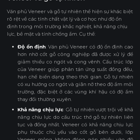
Ván phủ Veneer và gỗ tự nhiên thể hiện sự khác biệt
rõ rệt về các tính chất vật lý và cơ học như độ ổn
định trong môi trường khắc nghiệt, khả năng chịu
lực, bề mặt và tính chống ẩm. Cụ thể:
Độ ổn định
: Ván phủ Veneer có độ ổn định cao
hơn nhờ cốt gỗ công nghiệp đã được xử lý để
giảm thiểu co ngót và cong vênh. Cấu trúc lớp
của Veneer giúp phân tán ứng suất đồng đều,
hạn chế biến dạng theo thời gian. Gỗ tự nhiên
có xu hướng co ngót và giãn nở theo độ ẩm môi
trường, đặc biệt ở các vùng khí hậu có độ ẩm
thay đổi thường xuyên.
Khả năng chịu lực
: Gỗ tự nhiên vượt trội về khả
năng chịu lực do cấu trúc thớ gỗ tự nhiên liên
tục và đồng nhất. Veneer có khả năng chịu lực
phụ thuộc chủ yếu vào cốt gỗ bên dưới, lớp
Veneer mỏng không đóng góp nhiều vào độ