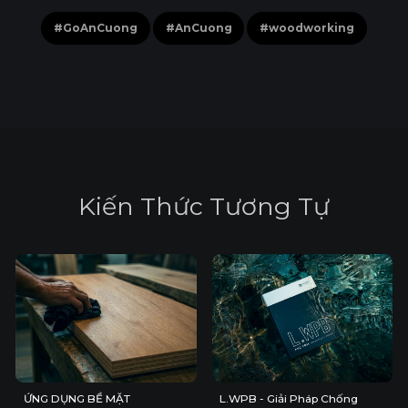
#GoAnCuong
#AnCuong
#woodworking
K
i
ế
n
T
h
ứ
c
T
ư
ơ
n
g
T
ự
ỨNG DỤNG BỀ MẶT
L.WPB - Giải Pháp Chống