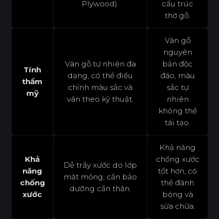
Plywood).
cấu trúc
thớ gỗ.
Vân gỗ
nguyên
Vân gỗ tự nhiên đa
bản độc
Tính
dạng, có thể điều
đáo, màu
thẩm
chỉnh màu sắc và
sắc tự
mỹ
vân theo kỹ thuật.
nhiên
không thể
tái tạo.
Khả năng
Khả
chống xước
Dễ trầy xước do lớp
năng
tốt hơn, có
mặt mỏng, cần bảo
chống
thể đánh
dưỡng cẩn thận.
xước
bóng và
sửa chữa.