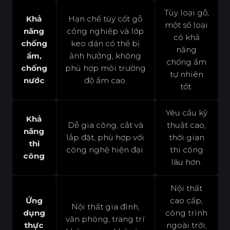
Tùy loại gỗ,
Khả
Hạn chế tùy cốt gỗ
một số loại
năng
công nghiệp và lớp
có khả
chống
keo dán có thể bị
năng
ẩm,
ảnh hưởng, không
chống ẩm
chống
phù hợp môi trường
tự nhiên
nước
độ ẩm cao.
tốt.
Yêu cầu kỹ
Khả
Dễ gia công, cắt và
thuật cao,
năng
lắp đặt, phù hợp với
thời gian
thi
công nghệ hiện đại.
thi công
công
lâu hơn.
Nội thất
Ứng
cao cấp,
Nội thất gia đình,
dụng
công trình
văn phòng, trang trí
thực
ngoài trời,