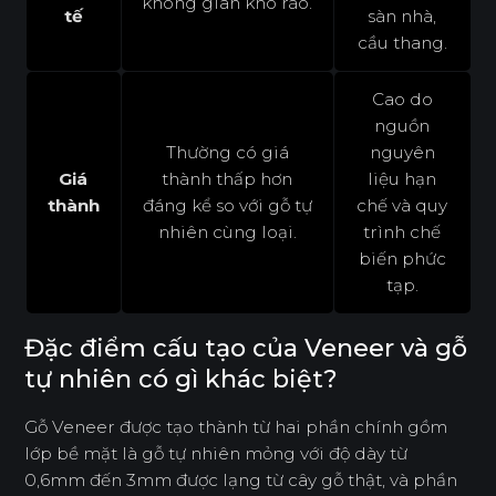
không gian khô ráo.
tế
sàn nhà,
cầu thang.
Cao do
nguồn
Thường có giá
nguyên
Giá
thành thấp hơn
liệu hạn
thành
đáng kể so với gỗ tự
chế và quy
nhiên cùng loại.
trình chế
biến phức
tạp.
Đặc điểm cấu tạo của Veneer và gỗ
tự nhiên có gì khác biệt?
Gỗ Veneer được tạo thành từ hai phần chính gồm
lớp bề mặt là gỗ tự nhiên mỏng với độ dày từ
0,6mm đến 3mm được lạng từ cây gỗ thật, và phần