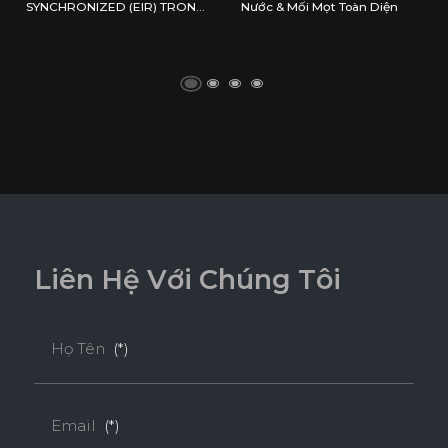
SYNCHRONIZED (EIR) TRONG
Nước & Mối Mọt Toàn Diện
KHÔNG GIAN NỘI THẤT HIỆN
ĐẠI
L
i
ê
n
H
ệ
V
ớ
i
C
h
ú
n
g
T
ô
i
Họ Tên
(*)
Email
(*)