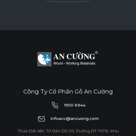
Công Ty Cổ Phần Gỗ An Cường
1900 6944
1900 6944
infoacc@ancuong.com
infoacc@ancuong.com
Thửa Đất 681, Tờ Bản Đồ 05, Đường ĐT 747B, Khu