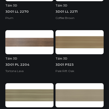
Tấm 3D
Tấm 3D
3D01 LL 2270
3D01 LL 2271
Plum
Coffee Brown
Tấm 3D
Tấm 3D
3D01 PL 2204
3D01 P523
Tortona Lava
Pale Rift Oak