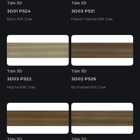
Tấm 3D
Tấm 3D
3D01 P524
3D03 P521
Barn Rift Oak
French Vanilla Rift Oak
Tấm 3D
Tấm 3D
3D03 P522
3D02 P526
Mocha Rift Oak
Burnished Rift Oak
Tấm 3D
Tấm 3D