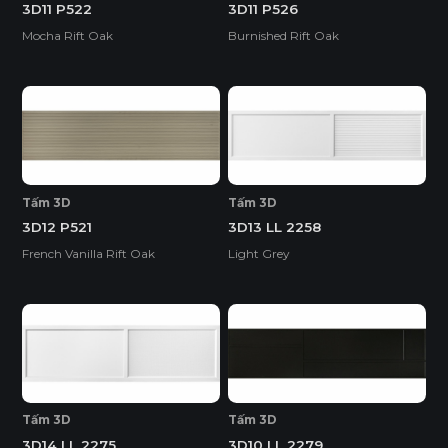
3D11 P522
3D11 P526
Mocha Rift Oak
Burnished Rift Oak
Tấm 3D
Tấm 3D
3D12 P521
3D13 LL 2258
French Vanilla Rift Oak
Light Grey
Tấm 3D
Tấm 3D
3D14 LL 2275
3D10 LL 2279