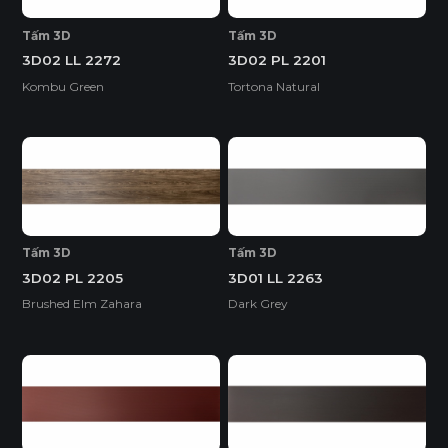
Tấm 3D
Tấm 3D
3D02 LL 2272
3D02 PL 2201
Kombu Green
Tortona Natural
Tấm 3D
Tấm 3D
3D02 PL 2205
3D01 LL 2263
Brushed Elm Zahara
Dark Grey