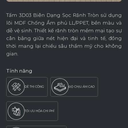
Tấm 3D03 Biên Dạng Sọc Rãnh Tròn sử dụng
lõi MDF Chống Ẩm phủ LL/PPET, bền màu và
dễ vệ sinh. Thiết kế rãnh tròn mềm mại tạo sự
cân bằng giữa nét hiện đại và tinh tế, đồng
thời mang lại chiều sâu thẩm mỹ cho không
gian.
Tính năng
DỄ THI CÔNG
ĐỘ CHỊU ẨM CAO
TỐI ƯU HÓA CHI PHÍ