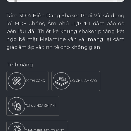
Tấm 3D14 Biên Dạng Shaker Phối Vải sử dụng
lõi MDF Chống Ẩm phủ LL/PPET, đảm bảo độ
bền lâu dài. Thiết kế khung shaker phẳng kết
hợp bề mặt Melamine vân vải mang lại cảm
giác ấm áp và tinh tế cho không gian.
Tính năng
DỄ THI CÔNG
ĐỘ CHỊU ẨM CAO
TỐI ƯU HÓA CHI PHÍ
THÂN THIỆN MÔI TRƯỜNG