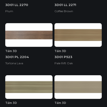
3D01 LL 2270
3D01 LL 2271
Plum
Coffee Brown
Tấm 3D
Tấm 3D
3D01 PL 2204
3D01 P523
Tortona Lava
Pale Rift Oak
Tấm 3D
Tấm 3D