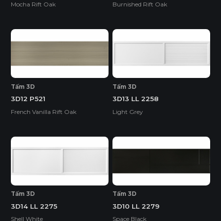
Mocha Rift Oak
Burnished Rift Oak
Tấm 3D
Tấm 3D
3D12 P521
3D13 LL 2258
French Vanilla Rift Oak
Light Grey
Tấm 3D
Tấm 3D
3D14 LL 2275
3D10 LL 2279
Shell White
Space Black