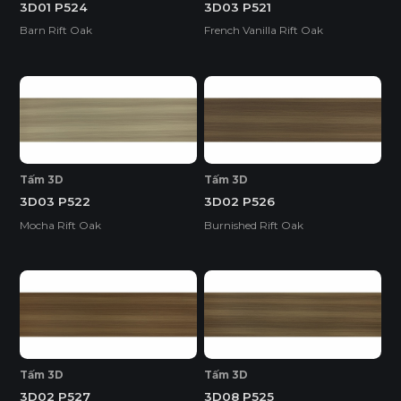
3D01 P524
3D03 P521
Barn Rift Oak
French Vanilla Rift Oak
Tấm 3D
Tấm 3D
3D03 P522
3D02 P526
Mocha Rift Oak
Burnished Rift Oak
Tấm 3D
Tấm 3D
3D02 P527
3D08 P525