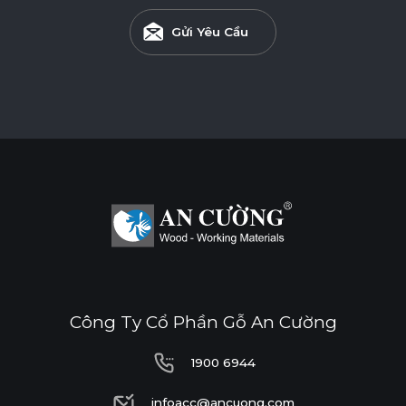
Gửi Yêu Cầu
Công Ty Cổ Phần Gỗ An Cường
1900 6944
1900 6944
infoacc@ancuong.com