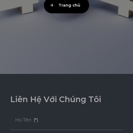
Trang chủ
L
i
ê
n
H
ệ
V
ớ
i
C
h
ú
n
g
T
ô
i
Họ Tên
(*)