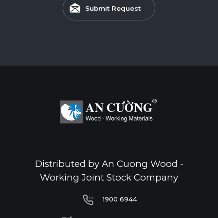
Submit Request
Distributed by An Cuong Wood -
Working Joint Stock Company
1900 6944
1900 6944