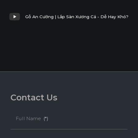
Gỗ An Cường | Lắp Sàn Xương Cá - Dễ Hay Khó?
C
o
n
t
a
c
t
U
s
Full Name
(*)