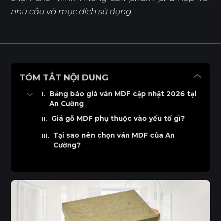
nhu cầu và mục đích sử dụng.
TÓM TẮT NỘI DUNG
Bảng báo giá ván MDF cập nhật 2026 tại
An Cường
Bảng giá ván MDF tiêu chuẩn
Giá gỗ MDF phụ thuộc vào yếu tố gì?
Bảng giá ván MDF lõi xanh
Tại sao nên chọn ván MDF của An
Cường?