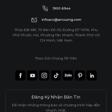
1900 6944
1900 6944
infoacc@ancuong.com
infoacc@ancuong.com
Thửa Đất 681, Tờ Bản Đồ 05, Đường ĐT 747B, Khu
Phố Phước Hải, Phường Tân Khánh, Thành Phố Hồ
Chí Minh, Việt Nam
Theo Dõi Chúng Tôi Trên
Đăng Ký Nhận Bản Tin
Để nhận những thông báo về chương trình hấp dẫn
nhanh nhất.