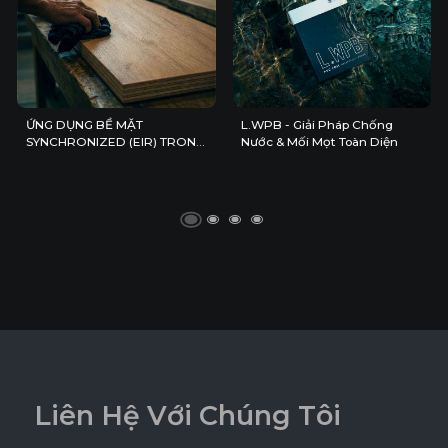
ỨNG DỤNG BỀ MẶT
L.WPB - Giải Pháp Chống
SYNCHRONIZED (EIR) TRONG
Nước & Mối Mọt Toàn Diện
KHÔNG GIAN NỘI THẤT HIỆN
ĐẠI
L
i
ê
n
H
ệ
V
ớ
i
C
h
ú
n
g
T
ô
i