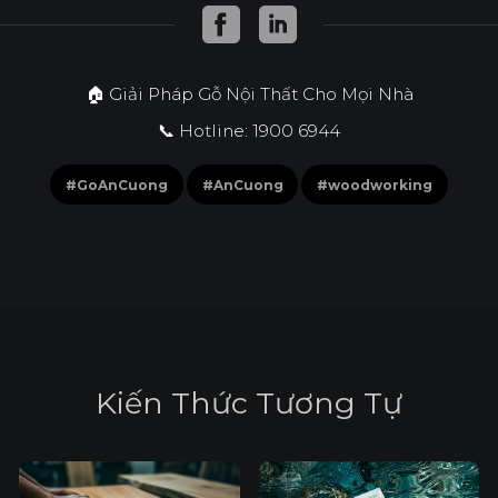
🏠 Giải Pháp Gỗ Nội Thất Cho Mọi Nhà
📞 Hotline: 1900 6944
#GoAnCuong
#AnCuong
#woodworking
K
i
ế
n
T
h
ứ
c
T
ư
ơ
n
g
T
ự