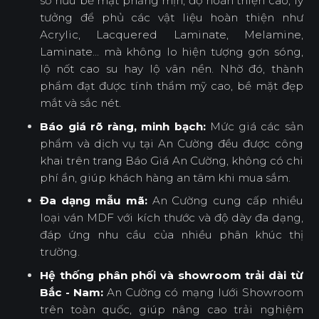
sở hữu bề mặt phẳng mịn, độ hoàn thiện cao, lý
tưởng để phủ các vật liệu hoàn thiện như
Acrylic, Lacquered Laminate, Melamine,
Laminate... mà không lo hiện tượng gợn sóng,
lộ nốt cao su hay lộ vân nền. Nhờ đó, thành
phẩm đạt được tính thẩm mỹ cao, bề mặt đẹp
mắt và sắc nét.
Báo giá rõ ràng, minh bạch:
Mức giá các sản
phẩm và dịch vụ tại An Cường đều được công
khai trên trang Báo Giá An Cường, không có chi
phí ẩn, giúp khách hàng an tâm khi mua sắm.
Đa dạng mẫu mã:
An Cường cung cấp nhiều
loại ván MDF với kích thước và độ dày đa dạng,
đáp ứng nhu cầu của nhiều phân khúc thị
trường.
Hệ thống phân phối và showroom trải dài từ
Bắc - Nam:
An Cường có mạng lưới Showroom
trên toàn quốc, giúp nâng cao trải nghiệm