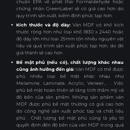
chuẩn EPA về phát thải Formaldehyde hoặc
chứng nhận GreenLabel sẽ có giá cao hơn do
quy trình sản xuất, kiểm định phức tạp hơn.
Kích thước và độ dày:
Ván MDF có khổ kích
thước rộng hơn như loại khổ 1830 x 2440 hoặc
độ dày lớn như loại 25mm tốn nhiều nguyên vật
liệu và quá trình sản xuất phức tạp hơn, do đó
giá thành sẽ cao hơn.
Bề mặt phủ (nếu có), chất lượng khác nhau
cũng ảnh hưởng đến giá:
Ván MDF có thể được
phủ nhiều loại bề mặt khác nhau như
Melamine, Laminate, Acrylic, Veneer,... . Việc
phủ bề mặt hoàn thiện sẽ tăng tính thẩm mỹ và
độ bền của sản phẩm. Những sản phẩm ván
MDF được phủ bề mặt thường có giá cao hơn
do công nghệ sản xuất phức tạp và chất liệu
phủ . Chất lượng bề mặt phủ cũng là yếu tố
quyết định đến độ bền của ván MDF trong quá