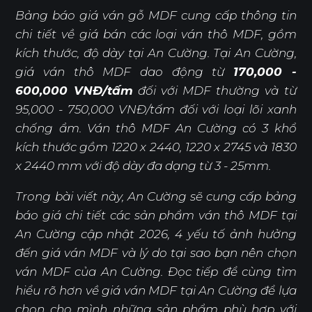
Bảng báo giá ván gỗ MDF cung cấp thông tin
chi tiết về giá bán các loại ván thô MDF, gồm
kích thước, độ dày tại An Cường. Tại An Cường,
giá ván thô MDF dao động từ
170,000 -
600,000 VNĐ/tấm
đối với MDF thường và từ
95,000 - 750,000 VNĐ/tấm đối với loại lõi xanh
chống ẩm. Ván thô MDF An Cường có 3 khổ
kích thước gồm 1220 x 2440, 1220 x 2745 và 1830
x 2440 mm với độ dày đa dạng từ 3 - 25mm.
Trong bài viết này, An Cường sẽ cung cấp bảng
báo giá chi tiết các sản phẩm ván thô MDF tại
An Cường cập nhật 2026, 4 yếu tố ảnh hưởng
đến giá ván MDF và lý do tại sao bạn nên chọn
ván MDF của An Cường. Đọc tiếp để cùng tìm
hiểu rõ hơn về giá ván MDF tại An Cường để lựa
chọn cho mình những sản phẩm phù hợp với