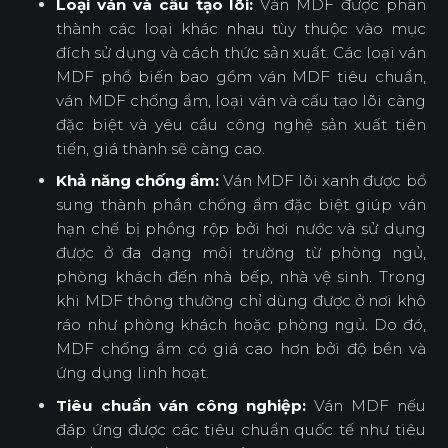
Loại ván và cấu tạo lõi:
Ván MDF được phân
thành các loại khác nhau tùy thuộc vào mục
đích sử dụng và cách thức sản xuất. Các loại ván
MDF phổ biến bao gồm ván MDF tiêu chuẩn,
ván MDF chống ẩm, loại ván và cấu tạo lõi càng
đặc biệt và yêu cầu công nghệ sản xuất tiên
tiến, giá thành sẽ càng cao.
Khả năng chống ẩm:
Ván MDF lõi xanh được bổ
sung thành phần chống ẩm đặc biệt giúp ván
hạn chế bị phồng rộp bởi hơi nước và sử dụng
được ở đa dạng môi trường từ phòng ngủ,
phòng khách đến nhà bếp, nhà vệ sinh. Trong
khi MDF thông thường chỉ dùng được ở nơi khô
ráo như phòng khách hoặc phòng ngủ. Do đó,
MDF chống ẩm có giá cao hơn bởi độ bền và
ứng dụng linh hoạt.
Tiêu chuẩn ván công nghiệp:
Ván MDF nếu
đáp ứng được các tiêu chuẩn quốc tế như tiêu